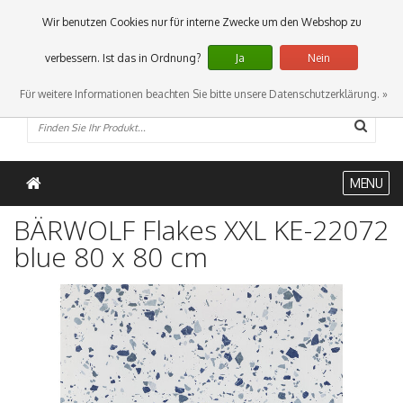
0 Artikel
Wir benutzen Cookies nur für interne Zwecke um den Webshop zu
verbessern. Ist das in Ordnung?
Ja
Nein
Für weitere Informationen beachten Sie bitte unsere Datenschutzerklärung. »
MENU
BÄRWOLF Flakes XXL KE-22072
blue 80 x 80 cm