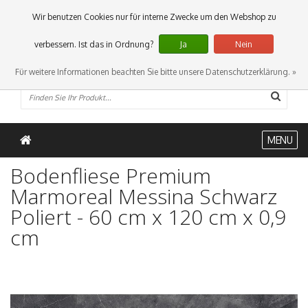
0 Artikel
Wir benutzen Cookies nur für interne Zwecke um den Webshop zu
verbessern. Ist das in Ordnung?
Ja
Nein
Für weitere Informationen beachten Sie bitte unsere Datenschutzerklärung. »
MENU
Bodenfliese Premium
Marmoreal Messina Schwarz
Poliert - 60 cm x 120 cm x 0,9
cm