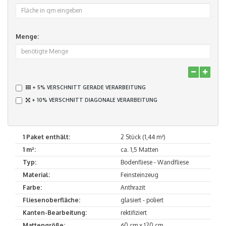
Menge:
+ 5% VERSCHNITT GERADE VERARBEITUNG
+ 10% VERSCHNITT DIAGONALE VERARBEITUNG
1 Paket enthält:
2 Stück (1,44 m²)
1 m²:
ca. 1,5 Matten
Typ:
Bodenfliese - Wandfliese
Material:
Feinsteinzeug
Farbe:
Anthrazit
Fliesenoberfläche:
glasiert - poliert
Kanten-Bearbeitung:
rektifiziert
Mattengröße:
60 cm x 120 cm