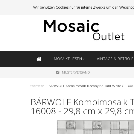
Wir benutzen Cookies nur für interne Zwecke um den Webshop
MOSAIKFLIESEN
VINTAGE & RETRO F
MUSTERVERSAND
Startseite
/
BÄRWOLF Kombimosaik Tuscany Brilliant White GL-16008
BÄRWOLF Kombimosaik Tus
16008 - 29,8 cm x 29,8 c