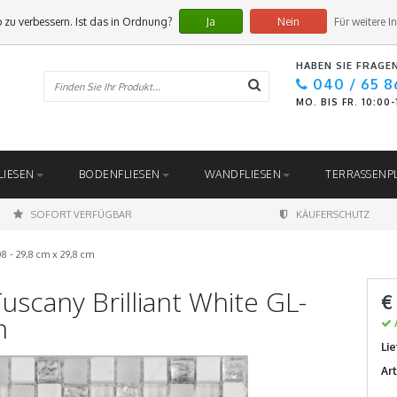
 zu verbessern. Ist das in Ordnung?
Ja
Nein
Für weitere I
HABEN SIE FRAGE
040 / 65 8
MO. BIS FR. 10:00
LIESEN
BODENFLIESEN
WANDFLIESEN
TERRASSENP
SOFORT VERFÜGBAR
KÄUFERSCHUTZ
 - 29,8 cm x 29,8 cm
cany Brilliant White GL-
€
m
Lie
Ar