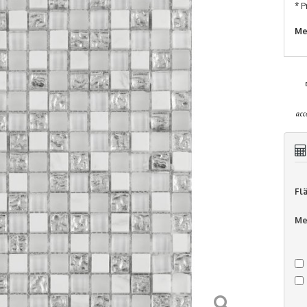
* P
Me
Fl
Me