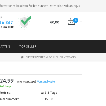
ANMELDEN
KUNDENKONTO ANLEGEN
nformationen beachten Sie bitte unsere Datenschutzerklärung. »
N?
0
66 867
€0,00
-15:00 UHR
LATTEN
TOP SELLER
EUROPAWEITER & SCHNELLER VERSAND
 24,99
zzgl.
Versandkosten
Inkl. MwSt.
Auf Lager
ferfrist:
ca. 3-5 Tage
tikelnummer::
GL-16008