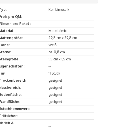
Typ:
Kombimosaik
Preis pro QM:
Fliesen pro Paket :
Material:
Materialmix
Mattengröße:
29,8 cm x 29,8 cm
Farbe:
Weiß
Stärke:
ca. 0,8 cm
Steingröße:
1,5 cm x 1,5 cm
Eigenschaften:
--
1 m²:
11 Stück
Trockenbereich:
geeignet
Nassbereich:
geeignet
Bodenfläche:
geeignet
Wandfläche:
geeignet
Rutschhemmwert:
--
Trittsicher:
--
Abrieb &
--